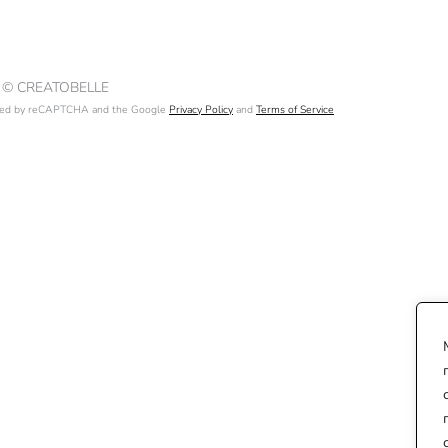
 © CREATOBELLE
ected by reCAPTCHA and the Google
Privacy Policy
and
Terms of Service