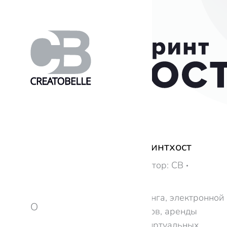
В партнёрстве со Спринтхост
Информация
,
Новости
Автор:
CB
24.04.2024
Услуги виртуального хостинга, электронной
О
почты, регистрации доменов, аренды
выделенных серверов и виртуальных